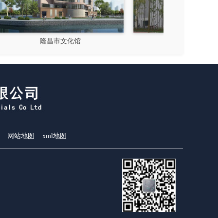
成都郫县影视硅谷
新都
网站地图
xml地图