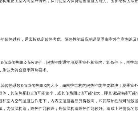
结构阻止由室内向室外传热，从而使室内保持适当温度的能力。围护结构的隔
传热过程，通常按稳定传热考虑。隔热性能反应的是夏季由室外向室内以及由
值或传热阻R值来评价；隔热性能通常用夏季室外和室内计算条件下，围护结
，则认为符合夏季隔热要求。
传热系数K值或传热阻R的大小，而围护结构的隔热性能主要取决于夏季室外
墙体，其传热系数K值可能较小，或其传热阻R值可能较大，即其保温性能可能
度和室内空气温度波作用下，内表面温度容易升得较高，即其隔热性能可能较
体，内保温构造，隔热性能较差；外保温构造隔热性能较好。造成上述情况的