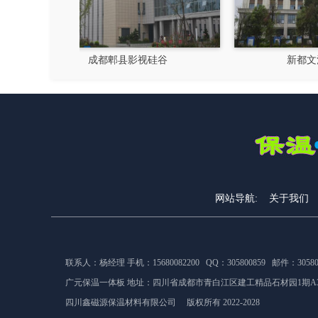
硅谷
新都文汉物流园区
网站导航:
关于我们
联系人：杨经理 手机：15680082200 QQ：305800859 邮件：305800
广元保温一体板 地址：
四川省成都市青白江区建工精品石材园1期A
四川鑫磁源保温材料有限公司 版权所有 2022-2028