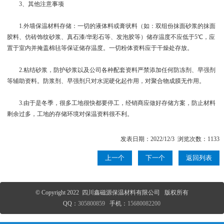
3、其他注意事项
1.外墙保温材料存储：一切的液体料或膏状料（如：双组份抹面砂浆的抹面
胶料、仿砖饰纹砂浆、真石漆/华彩石等、发泡胶等）储存温度不应低于5℃，应
置于室内并掩盖棉毡等保证储存温度。一切粉体资料应于干燥处存放。
2.粘结砂浆，防护砂浆以及公司各种配套资料严禁添加任何防冻剂、早强剂
等辅助资料。防浆剂、早强剂只对水泥硬化起作用，对聚合物成膜无作用。
3.由于是冬季，很多工地很快都要停工，经销商应做好存储方案，防止材料
剩余过多，工地的存储环境对保温资料很不利。
发表日期：2022/12/3 浏览次数：1133
上一个
下一个
返回列表
© Copyright 2022 四川鑫磁源保温材料有限公司 版权所有
QQ：
305800859
手机：
15680082200